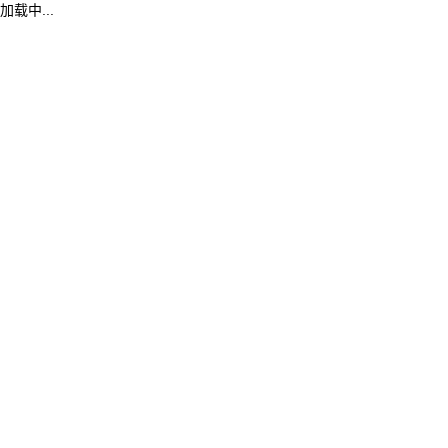
加载中...
OB电竞(中国区)官方网站
南京航空航天大学